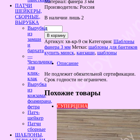
Материал: фанера 3 мм
ПАТЧИ
Производитель: Россия
ШЕЙКЕРЫ,
СБОРНЫЕ,
В наличии лишь 2
ВЫРУБКА
Количество
Вырубка
товара
из
В корзину
Набор
замши
Артикул:
хв-кр-9 см
Категория:
Шаблоны
шаблонов
и
фанера 3 мм
Метки:
шаблоны для бантиков
Хвостики-
бархата
купить минск
,
канзаши
,
шаблоны
крылышки
—
фанера
Чехольчики
Описание
3
для
мм
клик-
Не подлежит обязательной сертификации.
для
клак
Срок годности не ограничен.
банта
Вырубка
9
из
Похожие товары
см
кожзама,
6шт.
фоамирана,
СУПЕРЦЕНА
фетра
Патч-
шейкер
Патчи
сборные
ШАБЛОНЫ,