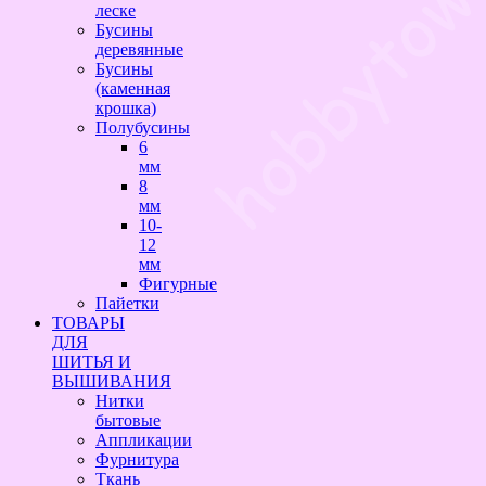
леске
Бусины
деревянные
Бусины
(каменная
крошка)
Полубусины
6
мм
8
мм
10-
12
мм
Фигурные
Пайетки
ТОВАРЫ
ДЛЯ
ШИТЬЯ И
ВЫШИВАНИЯ
Нитки
бытовые
Аппликации
Фурнитура
Ткань