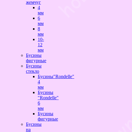
жемчуг
4
мм
6
мм
8
мм
10-
12
мм
Бусины
фигурные
Бусины
стекло
Бусины"Rondelle"
4
мм
Бусины
"Rondelle"
6
мм
Бусины
фигурные
Бусины
на