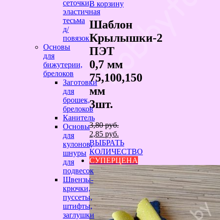
сеточки,
В корзину
эластичная
тесьма
Шаблон
д/
Крылышки-2
повязок
Основы
ПЭТ
для
0,7 мм
бижутерии,
брелоков
75,100,150
Заготовки
мм
для
брошек,
3шт.
брелоков
Канитель
3,80
руб.
Основы
Первоначальная
Текущая
2,85
руб.
для
цена
цена:
ВЫБРАТЬ
кулонов,
составляла
2,85 руб..
КОЛИЧЕСТВО
шнуры
3,80 руб..
СУПЕРЦЕНА
для
подвесок
Швензы-
крючки,
пуссеты,
штифты,
заглушки