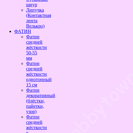
шнур
Липучка
(Контактная
лента
Велькро)
ФАТИН
Фатин
средней
жёсткости
50-55
мм
Фатин
средней
жёсткости
однотонный
15 см
Фатин
декоративный
(блёстки,
пайетки,
узор)
Фатин
средней
жёсткости
в