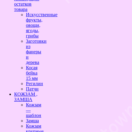
остатков
товара
Искусственные
фрукты,
овощи,
ягоды,
грибы
Заготовки
из
фанеры
и
дерева
Косая
бейка
15 мм
Регилин
Патчи
КОЖЗАМ ,
ЗАМША
Кожзам
—
шаблон
Замша
Кожзам
крупные