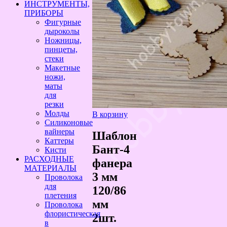
ИНСТРУМЕНТЫ,
ПРИБОРЫ
Фигурные
дыроколы
Ножницы,
пинцеты,
стеки
Макетные
ножи,
маты
для
резки
Молды
В корзину
Силиконовые
вайнеры
Шаблон
Каттеры
Бант-4
Кисти
РАСХОДНЫЕ
фанера
МАТЕРИАЛЫ
3 мм
Проволока
для
120/86
плетения
мм
Проволока
флористическая
2шт.
в