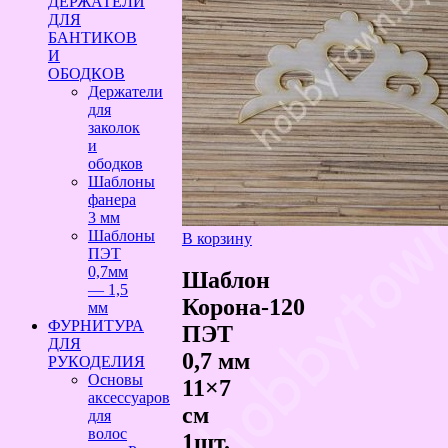
ДЕРЖАТЕЛИ
ДЛЯ
БАНТИКОВ
И
ОБОДКОВ
Держатели
для
заколок
и
ободков
Шаблоны
фанера
3 мм
Шаблоны
В корзину
ПЭТ
0,7мм
Шаблон
— 1,5
Корона-120
мм
ФУРНИТУРА
ПЭТ
ДЛЯ
0,7 мм
РУКОДЕЛИЯ
Основы
11×7
аксессуаров
см
для
волос
1шт.