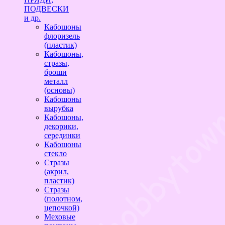
ПОДВЕСКИ
и др.
Кабошоны
флоризель
(пластик)
Кабошоны,
стразы,
броши
металл
(основы)
Кабошоны
вырубка
Кабошоны,
декорики,
серединки
Кабошоны
стекло
Стразы
(акрил,
пластик)
Стразы
(полотном,
цепочкой)
Меховые