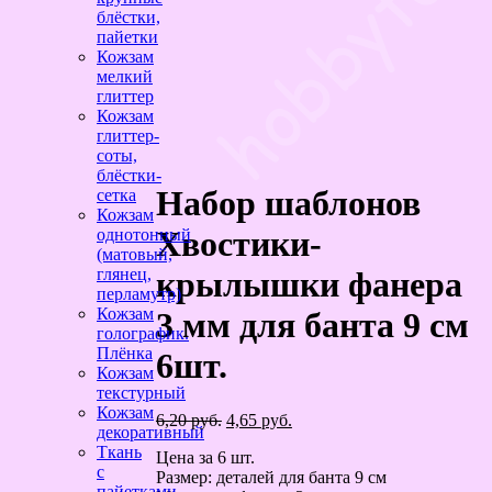
блёстки,
пайетки
Кожзам
мелкий
глиттер
Кожзам
глиттер-
соты,
блёстки-
Набор шаблонов
сетка
Кожзам
Хвостики-
однотонный
(матовый,
глянец,
крылышки фанера
перламутр)
Кожзам
3 мм для банта 9 см
голографик.
Плёнка
6шт.
Кожзам
текстурный
Кожзам
Первоначальная
Текущая
6,20
руб.
4,65
руб.
декоративный
цена
цена:
Ткань
Цена за 6 шт.
составляла
4,65 руб..
с
Размер: деталей для банта 9 см
6,20 руб..
пайетками