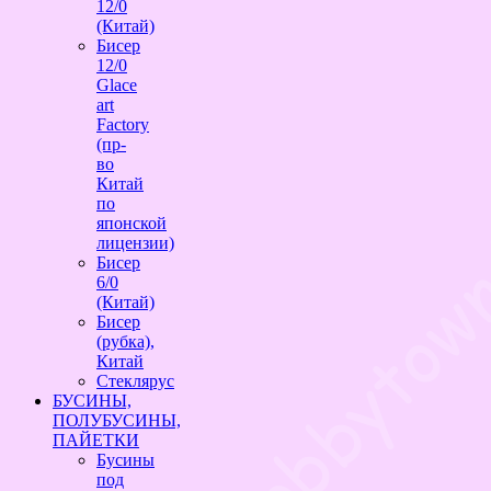
12/0
(Китай)
Бисер
12/0
Glace
art
Factory
(пр-
во
Китай
по
японской
лицензии)
Бисер
6/0
(Китай)
Бисер
(рубка),
Китай
Стеклярус
БУСИНЫ,
ПОЛУБУСИНЫ,
ПАЙЕТКИ
Бусины
под