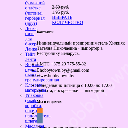
бумажной
2,60
руб.
оплётке
Первоначальная
Текущая
1,95
руб.
(летоны),
цена
цена:
ВЫБРАТЬ
герберная
составляла
1,95 руб..
КОЛИЧЕСТВО
(друт)
2,60 руб..
Леска,
Контакты
нить
для
Индивидуальный предприниматель Хижняк
бисера.
Татьяна Николаевна - импортёр в
Ланка
Республику Беларусь.
Тейп
лента
МТС +375 29 775-55-82
Ворсовая
пудра,
hobbytown.by@gmail.com
пыльца
www.hobbytown.by
гранулированная
Клеевые
понедельник-пятница с 10.00 до 17.00
материалы
суббота, воскресенье — выходной
Упаковка
(крафт-
Мы в соцсетях
коробки,
пакеты,
наполнитель,
шпагат)
Масляная
Лицом, уполномоченным рассматривать