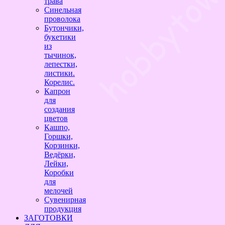
трава
Синельная
проволока
Бутончики,
букетики
из
тычинок,
лепестки,
листики.
Корелис.
Капрон
для
создания
цветов
Кашпо,
Горшки,
Корзинки,
Ведёрки,
Лейки,
Коробки
для
мелочей
Сувенирная
продукция
ЗАГОТОВКИ