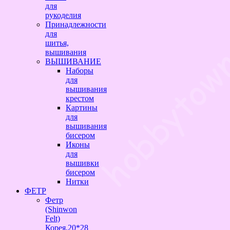
для
рукоделия
Принадлежности
для
шитья,
вышивания
ВЫШИВАНИЕ
Наборы
для
вышивания
крестом
Картины
для
вышивания
бисером
Иконы
для
вышивки
бисером
Нитки
ФЕТР
Фетр
(Shinwon
Felt)
Корея,20*28