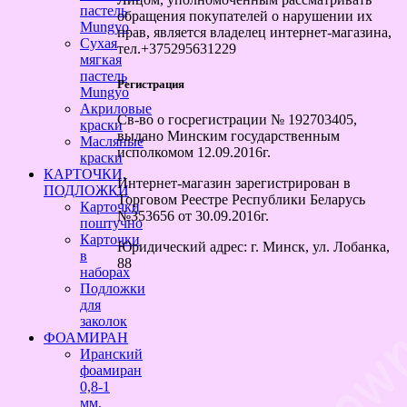
пастель
обращения покупателей о нарушении их
Mungyo
прав, является владелец интернет-магазина,
Сухая
тел.+375295631229
мягкая
пастель
Регистрация
Mungyo
Акриловые
Св-во о госрегистрации № 192703405,
краски
выдано Минским государственным
Масляные
исполкомом 12.09.2016г.
краски
КАРТОЧКИ,
Интернет-магазин зарегистрирован в
ПОДЛОЖКИ
Торговом Реестре Республики Беларусь
Карточки
№353656 от 30.09.2016г.
поштучно
Карточки
Юридический адрес: г. Минск, ул. Лобанка,
в
88
наборах
Подложки
для
заколок
ФОАМИРАН
Иранский
фоамиран
0,8-1
мм,