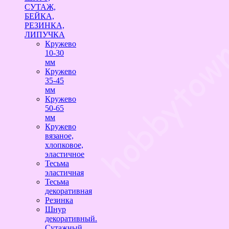
СУТАЖ,
БЕЙКА,
РЕЗИНКА,
ЛИПУЧКА
Кружево
10-30
мм
Кружево
35-45
мм
Кружево
50-65
мм
Кружево
вязаное,
хлопковое,
эластичное
Тесьма
эластичная
Тесьма
декоративная
Резинка
Шнур
декоративный.
Сутажный