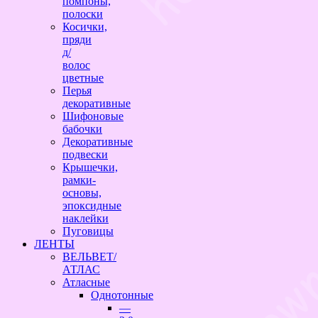
помпоны,
полоски
Косички,
пряди
д/
волос
цветные
Перья
декоративные
Шифоновые
бабочки
Декоративные
подвески
Крышечки,
рамки-
основы,
эпоксидные
наклейки
Пуговицы
ЛЕНТЫ
ВЕЛЬВЕТ/
АТЛАС
Атласные
Однотонные
—