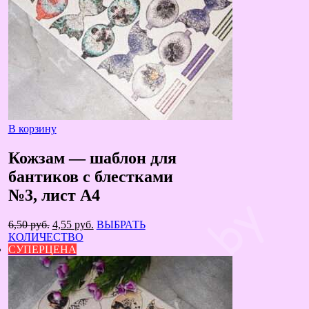
В корзину
Кожзам — шаблон для
бантиков с блестками
№3, лист А4
Первоначальная
Текущая
6,50
руб.
4,55
руб.
ВЫБРАТЬ
цена
цена:
КОЛИЧЕСТВО
составляла
4,55 руб..
СУПЕРЦЕНА
6,50 руб..