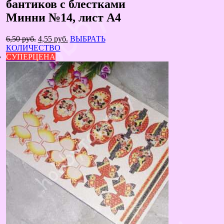
бантиков с блестками
Минни №14, лист А4
Первоначальная
Текущая
6,50
руб.
4,55
руб.
ВЫБРАТЬ
цена
цена:
КОЛИЧЕСТВО
составляла
4,55 руб..
СУПЕРЦЕНА
6,50 руб..