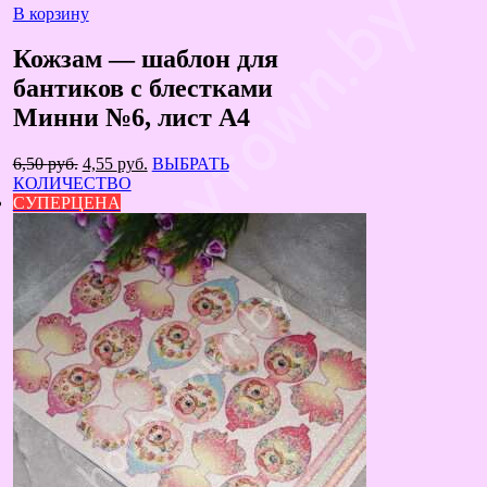
В корзину
Кожзам — шаблон для
бантиков с блестками
Минни №6, лист А4
Первоначальная
Текущая
6,50
руб.
4,55
руб.
ВЫБРАТЬ
цена
цена:
КОЛИЧЕСТВО
составляла
4,55 руб..
СУПЕРЦЕНА
6,50 руб..