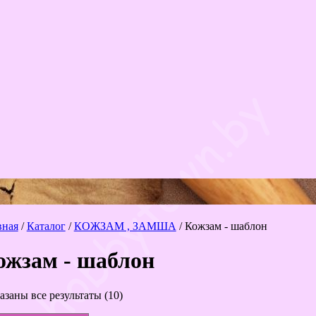
вная
/
Каталог
/
КОЖЗАМ , ЗАМША
/ Кожзам - шаблон
ожзам - шаблон
Сортировка:
азаны все результаты (10)
самые