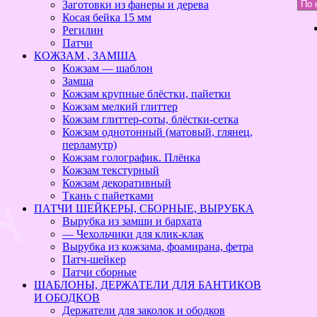
Заготовки из фанеры и дерева
Косая бейка 15 мм
Регилин
Патчи
КОЖЗАМ , ЗАМША
Кожзам — шаблон
Замша
Кожзам крупные блёстки, пайетки
Кожзам мелкий глиттер
Кожзам глиттер-соты, блёстки-сетка
Кожзам однотонный (матовый, глянец,
перламутр)
Кожзам голографик. Плёнка
Кожзам текстурный
Кожзам декоративный
Ткань с пайетками
ПАТЧИ ШЕЙКЕРЫ, СБОРНЫЕ, ВЫРУБКА
Вырубка из замши и бархата
— Чехольчики для клик-клак
Вырубка из кожзама, фоамирана, фетра
Патч-шейкер
Патчи сборные
ШАБЛОНЫ, ДЕРЖАТЕЛИ ДЛЯ БАНТИКОВ
И ОБОДКОВ
Держатели для заколок и ободков