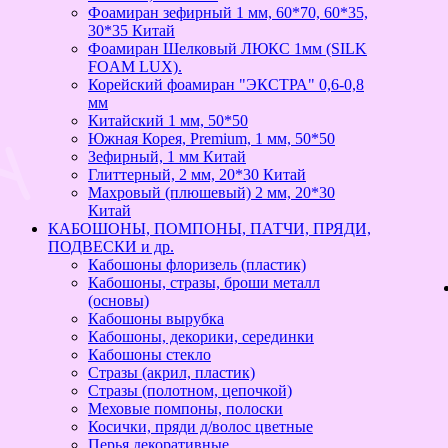
Фоамиран зефирный 1 мм, 60*70, 60*35,
30*35 Китай
Фоамиран Шелковый ЛЮКС 1мм (SILK
FOAM LUX).
Корейский фоамиран "ЭКСТРА" 0,6-0,8
мм
Китайский 1 мм, 50*50
Южная Корея, Premium, 1 мм, 50*50
Зефирный, 1 мм Китай
Глиттерный, 2 мм, 20*30 Китай
Махровый (плюшевый) 2 мм, 20*30
Китай
КАБОШОНЫ, ПОМПОНЫ, ПАТЧИ, ПРЯДИ,
ПОДВЕСКИ и др.
Кабошоны флоризель (пластик)
Кабошоны, стразы, броши металл
(основы)
Кабошоны вырубка
Кабошоны, декорики, серединки
Кабошоны стекло
Стразы (акрил, пластик)
Стразы (полотном, цепочкой)
Меховые помпоны, полоски
Косички, пряди д/волос цветные
Перья декоративные