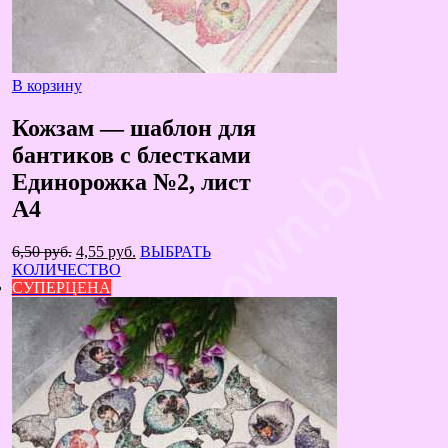
В корзину
Кожзам — шаблон для
бантиков с блестками
Единорожка №2, лист
А4
Первоначальная
Текущая
6,50
руб.
4,55
руб.
ВЫБРАТЬ
цена
цена:
КОЛИЧЕСТВО
составляла
4,55 руб..
СУПЕРЦЕНА
6,50 руб..