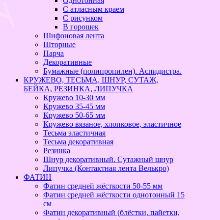
Однотонная
С атласным краем
С рисунком
В горошек
Шифоновая лента
Шторные
Парча
Декоративные
Бумажные (полипропилен). Аспидистра.
КРУЖЕВО, ТЕСЬМА, ШНУР, СУТАЖ,
БЕЙКА, РЕЗИНКА, ЛИПУЧКА
Кружево 10-30 мм
Кружево 35-45 мм
Кружево 50-65 мм
Кружево вязаное, хлопковое, эластичное
Тесьма эластичная
Тесьма декоративная
Резинка
Шнур декоративный. Сутажный шнур
Липучка (Контактная лента Велькро)
ФАТИН
Фатин средней жёсткости 50-55 мм
Фатин средней жёсткости однотонный 15
см
Фатин декоративный (блёстки, пайетки,