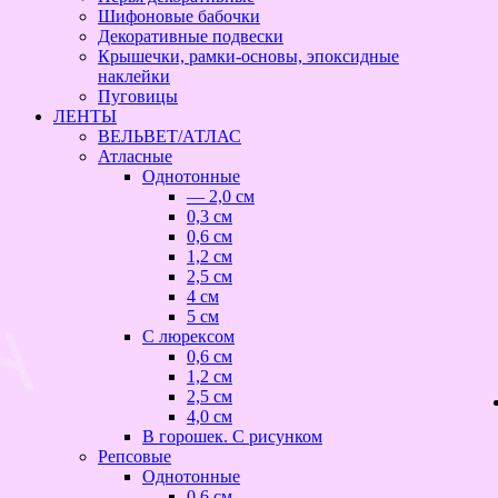
Шифоновые бабочки
Декоративные подвески
Крышечки, рамки-основы, эпоксидные
наклейки
Пуговицы
ЛЕНТЫ
ВЕЛЬВЕТ/АТЛАС
Атласные
Однотонные
— 2,0 см
0,3 см
0,6 см
1,2 см
2,5 см
4 см
5 см
С люрексом
0,6 см
1,2 см
2,5 см
4,0 см
В горошек. С рисунком
Репсовые
Однотонные
0,6 см