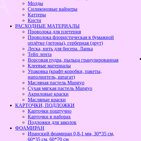
Молды
Силиконовые вайнеры
Каттеры
Кисти
РАСХОДНЫЕ МАТЕРИАЛЫ
Проволока для плетения
Проволока флористическая в бумажной
оплётке (летоны), герберная (друт)
Леска, нить для бисера. Ланка
Тейп лента
Ворсовая пудра, пыльца гранулированная
Клеевые материалы
Упаковка (крафт-коробки, пакеты,
наполнитель, шпагат)
Масляная пастель Mungyo
Сухая мягкая пастель Mungyo
Акриловые краски
Масляные краски
КАРТОЧКИ, ПОДЛОЖКИ
Карточки поштучно
Карточки в наборах
Подложки для заколок
ФОАМИРАН
Иранский фоамиран 0,8-1 мм, 30*35 см,
60*35 см, 60*70 см