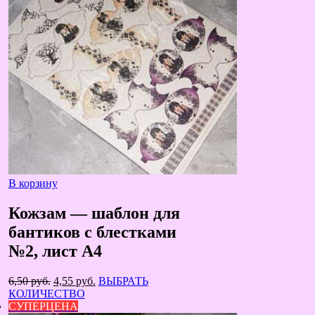
В корзину
Кожзам — шаблон для
бантиков с блестками
№2, лист А4
Первоначальная
Текущая
6,50
руб.
4,55
руб.
ВЫБРАТЬ
цена
цена:
КОЛИЧЕСТВО
составляла
4,55 руб..
СУПЕРЦЕНА