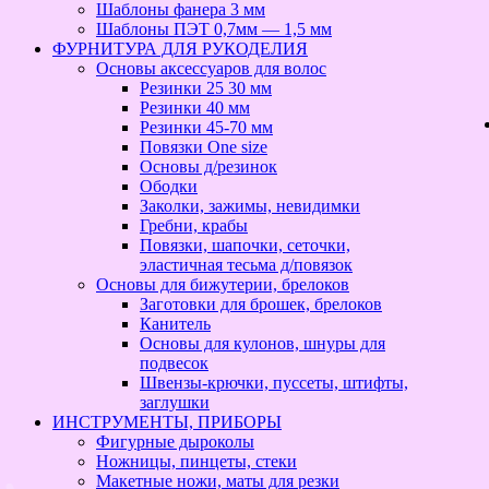
Шаблоны фанера 3 мм
Шаблоны ПЭТ 0,7мм — 1,5 мм
ФУРНИТУРА ДЛЯ РУКОДЕЛИЯ
Основы аксессуаров для волос
Резинки 25 30 мм
Резинки 40 мм
Резинки 45-70 мм
Повязки One size
Основы д/резинок
Ободки
Заколки, зажимы, невидимки
Гребни, крабы
Повязки, шапочки, сеточки,
эластичная тесьма д/повязок
Основы для бижутерии, брелоков
Заготовки для брошек, брелоков
Канитель
Основы для кулонов, шнуры для
подвесок
Швензы-крючки, пуссеты, штифты,
заглушки
ИНСТРУМЕНТЫ, ПРИБОРЫ
Фигурные дыроколы
Ножницы, пинцеты, стеки
Макетные ножи, маты для резки