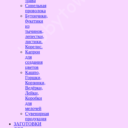
трава
Синельная
проволока
Бутончики,
букетики
из
тычинок,
лепестки,
листики.
Корелис.
Капрон
для
создания
цветов
Кашпо,
Горшки,
Корзинки,
Ведёрки,
Лейки,
Коробки
для
мелочей
Сувенирная
продукция
ЗАГОТОВКИ