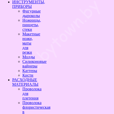
ИНСТРУМЕНТЫ,
ПРИБОРЫ
Фигурные
дыроколы
Ножницы,
пинцеты,
стеки
Макетные
ножи,
маты
для
резки
Молды
Силиконовые
вайнеры
Каттеры
Кисти
РАСХОДНЫЕ
МАТЕРИАЛЫ
Проволока
для
плетения
Проволока
флористическая
в