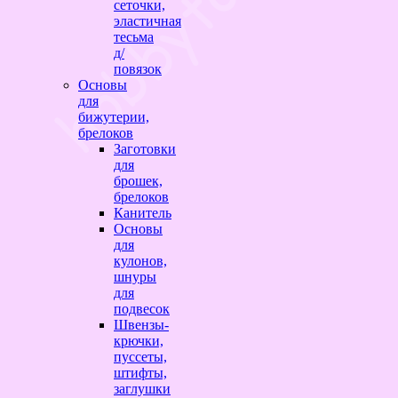
сеточки,
эластичная
тесьма
д/
повязок
Основы
для
бижутерии,
брелоков
Заготовки
для
брошек,
брелоков
Канитель
Основы
для
кулонов,
шнуры
для
подвесок
Швензы-
крючки,
пуссеты,
штифты,
заглушки