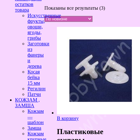
остатков
Сортировка:
Показаны все результаты (3)
товара
самые
Искусственные
недавние
фрукты,
овощи,
ягоды,
грибы
Заготовки
из
фанеры
и
дерева
Косая
бейка
15 мм
Регилин
Патчи
КОЖЗАМ ,
ЗАМША
Кожзам
—
В корзину
шаблон
Замша
Пластиковые
Кожзам
суставы
крупные