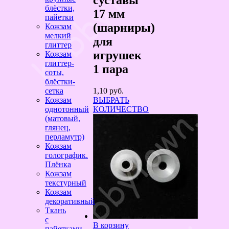
блёстки,
17 мм
пайетки
(шарниры)
Кожзам
мелкий
для
глиттер
игрушек
Кожзам
глиттер-
1 пара
соты,
блёстки-
1,10
руб.
сетка
ВЫБРАТЬ
Кожзам
КОЛИЧЕСТВО
однотонный
(матовый,
глянец,
перламутр)
Кожзам
голографик.
Плёнка
Кожзам
текстурный
Кожзам
декоративный
Ткань
с
В корзину
пайетками