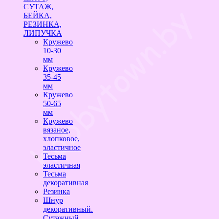
СУТАЖ,
БЕЙКА,
РЕЗИНКА,
ЛИПУЧКА
Кружево
10-30
мм
Кружево
35-45
мм
Кружево
50-65
мм
Кружево
вязаное,
хлопковое,
эластичное
Тесьма
эластичная
Тесьма
декоративная
Резинка
Шнур
декоративный.
Сутажный