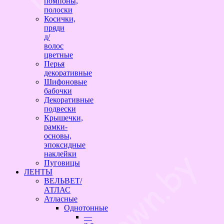
помпоны,
полоски
Косички,
пряди
д/
волос
цветные
Перья
декоративные
Шифоновые
бабочки
Декоративные
подвески
Крышечки,
рамки-
основы,
эпоксидные
наклейки
Пуговицы
ЛЕНТЫ
ВЕЛЬВЕТ/
АТЛАС
Атласные
Однотонные
—