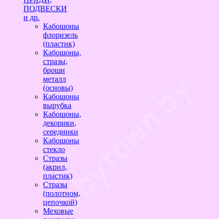
ПОДВЕСКИ
и др.
Кабошоны
флоризель
(пластик)
Кабошоны,
стразы,
броши
металл
(основы)
Кабошоны
вырубка
Кабошоны,
декорики,
серединки
Кабошоны
стекло
Стразы
(акрил,
пластик)
Стразы
(полотном,
цепочкой)
Меховые