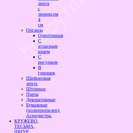
лента
с
люрексом
4
см
Органза
Однотонная
С
атласным
краем
С
рисунком
В
горошек
Шифоновая
лента
Шторные
Парча
Декоративные
Бумажные
(полипропилен).
Аспидистра.
КРУЖЕВО,
ТЕСЬМА,
ШНУР,