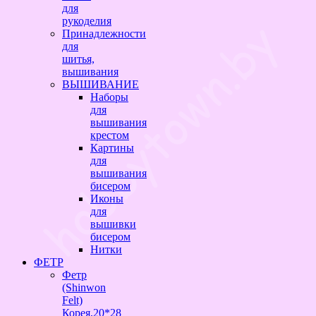
для
рукоделия
Принадлежности
для
шитья,
вышивания
ВЫШИВАНИЕ
Наборы
для
вышивания
крестом
Картины
для
вышивания
бисером
Иконы
для
вышивки
бисером
Нитки
ФЕТР
Фетр
(Shinwon
Felt)
Корея,20*28