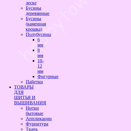
леске
Бусины
деревянные
Бусины
(каменная
крошка)
Полубусины
6
мм
8
мм
10-
12
мм
Фигурные
Пайетки
ТОВАРЫ
ДЛЯ
ШИТЬЯ И
ВЫШИВАНИЯ
Нитки
бытовые
Аппликации
Фурнитура
Ткань