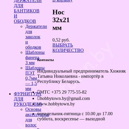
ДЕРЖАТЕЛИ
ДЛЯ
Нос
БАНТИКОВ
И
32х21
ОБОДКОВ
мм
Держатели
для
заколок
0,52
руб.
и
ВЫБРАТЬ
ободков
КОЛИЧЕСТВО
Шаблоны
фанера
Контакты
3 мм
Шаблоны
Индивидуальный предприниматель Хижняк
ПЭТ
Татьяна Николаевна - импортёр в
0,7мм
Республику Беларусь.
— 1,5
мм
МТС +375 29 775-55-82
ФУРНИТУРА
hobbytown.by@gmail.com
ДЛЯ
www.hobbytown.by
РУКОДЕЛИЯ
Основы
понедельник-пятница с 10.00 до 17.00
аксессуаров
суббота, воскресенье — выходной
для
волос