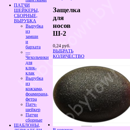
ПАТЧИ
Защелка
ШЕЙКЕРЫ,
СБОРНЫЕ,
для
ВЫРУБКА
носов
Вырубка
из
Ш-2
замши
и
0,24
руб.
бархата
ВЫБРАТЬ
—
КОЛИЧЕСТВО
Чехольчики
для
клик-
клак
Вырубка
из
кожзама,
фоамирана,
фетра
Патч-
шейкер
Патчи
сборные
ШАБЛОНЫ,
В корзину