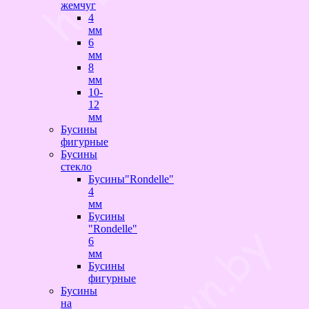
жемчуг
4
мм
6
мм
8
мм
10-
12
мм
Бусины
фигурные
Бусины
стекло
Бусины"Rondelle"
4
мм
Бусины
"Rondelle"
6
мм
Бусины
фигурные
Бусины
на