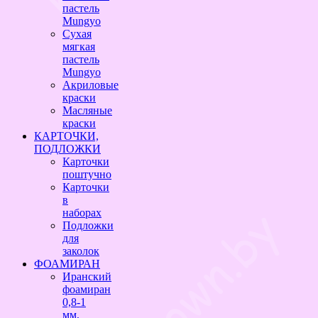
пастель
Mungyo
Сухая
мягкая
пастель
Mungyo
Акриловые
краски
Масляные
краски
КАРТОЧКИ,
ПОДЛОЖКИ
Карточки
поштучно
Карточки
в
наборах
Подложки
для
заколок
ФОАМИРАН
Иранский
фоамиран
0,8-1
мм,