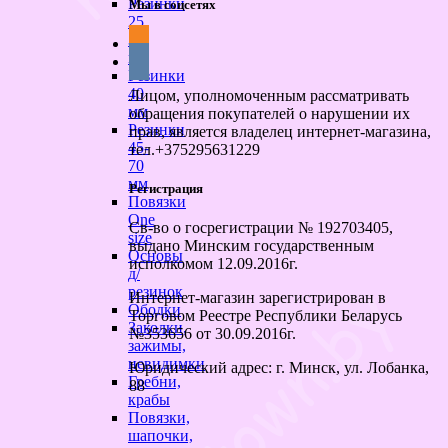
Резинки
Мы в соцсетях
25
30
мм
Резинки
40
Лицом, уполномоченным рассматривать
мм
обращения покупателей о нарушении их
Резинки
прав, является владелец интернет-магазина,
45-
тел.+375295631229
70
мм
Регистрация
Повязки
One
Св-во о госрегистрации № 192703405,
size
выдано Минским государственным
Основы
исполкомом 12.09.2016г.
д/
резинок
Интернет-магазин зарегистрирован в
Ободки
Торговом Реестре Республики Беларусь
Заколки,
№353656 от 30.09.2016г.
зажимы,
невидимки
Юридический адрес: г. Минск, ул. Лобанка,
Гребни,
88
крабы
Повязки,
шапочки,