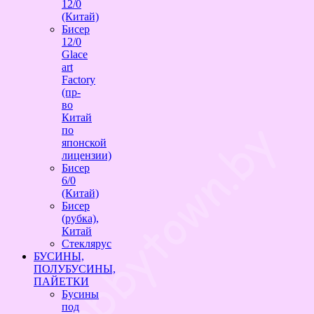
12/0
(Китай)
Бисер
12/0
Glace
art
Factory
(пр-
во
Китай
по
японской
лицензии)
Бисер
6/0
(Китай)
Бисер
(рубка),
Китай
Стеклярус
БУСИНЫ,
ПОЛУБУСИНЫ,
ПАЙЕТКИ
Бусины
под