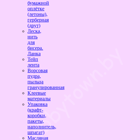
бумажной
оплётке
(летоны),
герберная
(друт)
Леска,
нить
для
бисера.
Ланка
Тейп
лента
Ворсовая
пудра,
пыльца
гранулированная
Клеевые
материалы
Упаковка
(крафт-
коробки,
пакеты,
наполнитель,
шпагат)
Масляная