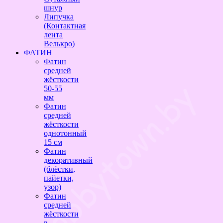
шнур
Липучка
(Контактная
лента
Велькро)
ФАТИН
Фатин
средней
жёсткости
50-55
мм
Фатин
средней
жёсткости
однотонный
15 см
Фатин
декоративный
(блёстки,
пайетки,
узор)
Фатин
средней
жёсткости
в