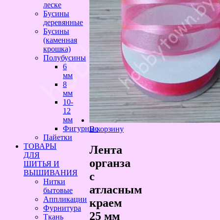
леске
Бусины
деревянные
Бусины
(каменная
крошка)
Полубусины
6
мм
8
мм
10-
12
мм
Фигурные
В корзину
Пайетки
ТОВАРЫ
Лента
ДЛЯ
органза
ШИТЬЯ И
ВЫШИВАНИЯ
с
Нитки
атласным
бытовые
Аппликации
краем
Фурнитура
25 мм
Ткань