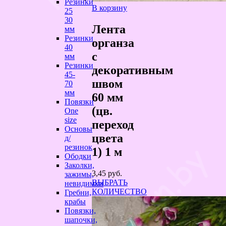
Резинки
В корзину
25
30
Лента
мм
Резинки
органза
40
с
мм
Резинки
декоративным
45-
швом
70
мм
60 мм
Повязки
(цв.
One
size
переход
Основы
цвета
д/
резинок
1) 1 м
Ободки
Заколки,
3,45
руб.
зажимы,
ВЫБРАТЬ
невидимки
КОЛИЧЕСТВО
Гребни,
крабы
Повязки,
шапочки,