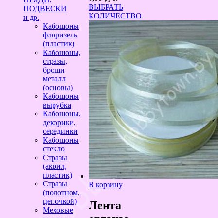
ВЫБРАТЬ
ПОДВЕСКИ
КОЛИЧЕСТВО
и др.
Кабошоны
флоризель
(пластик)
Кабошоны,
стразы,
броши
металл
(основы)
Кабошоны
вырубка
Кабошоны,
декорики,
серединки
Кабошоны
стекло
Стразы
(акрил,
пластик)
Стразы
В корзину
(полотном,
цепочкой)
Лента
Меховые