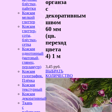
органза
блёстки,
с
пайетки
Кожзам
декоративным
мелкий
швом
глиттер
Кожзам
60 мм
глиттер-
(цв.
соты,
блёстки-
переход
сетка
цвета
Кожзам
однотонный
4) 1 м
(матовый,
глянец,
3,45
руб.
перламутр)
ВЫБРАТЬ
Кожзам
КОЛИЧЕСТВО
голографик.
Плёнка
Кожзам
текстурный
Кожзам
декоративный
Ткань
с
пайетками