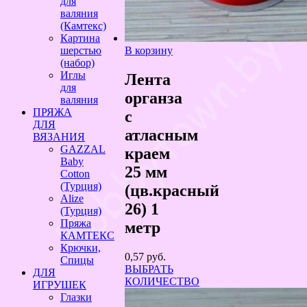
для
валяния
(Камтекс)
Картина
В корзину
шерстью
(набор)
Иглы
Лента
для
органза
валяния
ПРЯЖА
с
ДЛЯ
атласным
ВЯЗАНИЯ
GAZZAL
краем
Baby
25 мм
Cotton
(Турция)
(цв.красный
Alize
26) 1
(Турция)
Пряжа
метр
КАМТЕКС
Крючки,
0,57
руб.
Спицы
ВЫБРАТЬ
ДЛЯ
КОЛИЧЕСТВО
ИГРУШЕК
Глазки