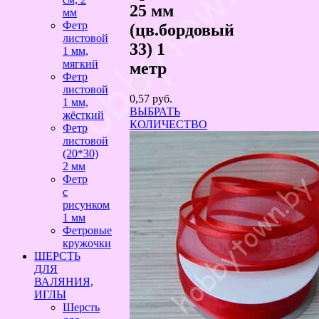
25 мм
мм
Фетр
(цв.бордовый
листовой
33) 1
1 мм,
мягкий
метр
Фетр
листовой
0,57
руб.
1 мм,
ВЫБРАТЬ
жёсткий
КОЛИЧЕСТВО
Фетр
листовой
(20*30)
2 мм
Фетр
с
рисунком
1 мм
Фетровые
кружочки
ШЕРСТЬ
ДЛЯ
ВАЛЯНИЯ,
ИГЛЫ
Шерсть