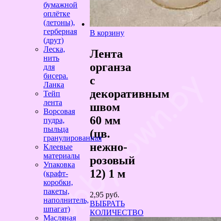
бумажной
оплётке
(летоны),
герберная
В корзину
(друт)
Леска,
Лента
нить
органза
для
бисера.
с
Ланка
декоративным
Тейп
лента
швом
Ворсовая
60 мм
пудра,
пыльца
(цв.
гранулированная
нежно-
Клеевые
материалы
розовый
Упаковка
12) 1 м
(крафт-
коробки,
пакеты,
2,95
руб.
наполнитель,
ВЫБРАТЬ
шпагат)
КОЛИЧЕСТВО
Масляная