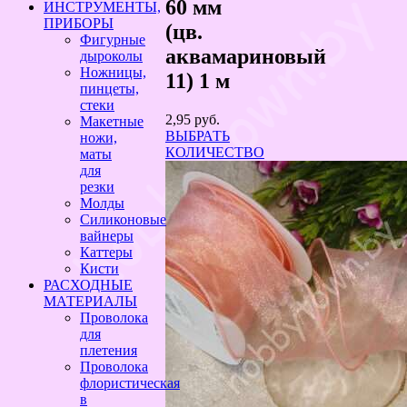
60 мм
ИНСТРУМЕНТЫ,
ПРИБОРЫ
(цв.
Фигурные
аквамариновый
дыроколы
Ножницы,
11) 1 м
пинцеты,
стеки
2,95
руб.
Макетные
ВЫБРАТЬ
ножи,
КОЛИЧЕСТВО
маты
для
резки
Молды
Силиконовые
вайнеры
Каттеры
Кисти
РАСХОДНЫЕ
МАТЕРИАЛЫ
Проволока
для
плетения
Проволока
флористическая
в