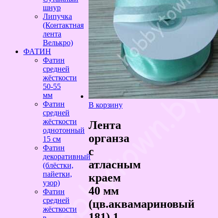
шнур
Липучка
(Контактная
лента
Велькро)
ФАТИН
Фатин
средней
жёсткости
50-55
мм
Фатин
В корзину
средней
жёсткости
Лента
однотонный
органза
15 см
Фатин
с
декоративный
атласным
(блёстки,
пайетки,
краем
узор)
40 мм
Фатин
средней
(цв.аквамариновый
жёсткости
181) 1
в