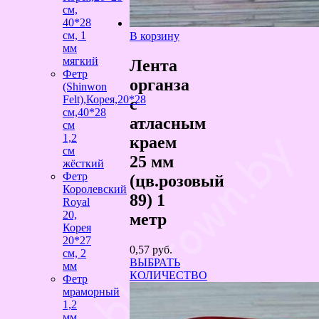
см,
40*28
см, 1
В корзину
мм
мягкий
Лента
Фетр
органза
(Shinwon
Felt),Корея,20*28
с
см,40*28
атласным
см
1,2
краем
см
25 мм
жёсткий
Фетр
(цв.розовый
Королевский
89) 1
Royal
20,
метр
Корея
20*27
0,57
руб.
см, 2
ВЫБРАТЬ
мм
КОЛИЧЕСТВО
Фетр
мраморный
1,2
мм