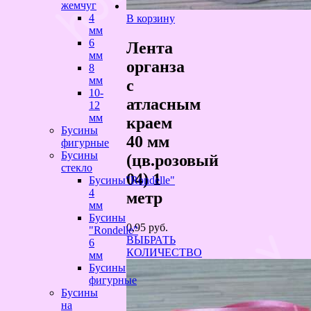
жемчуг
4
В корзину
мм
6
Лента
мм
органза
8
мм
с
10-
атласным
12
мм
краем
Бусины
40 мм
фигурные
Бусины
(цв.розовый
стекло
04) 1
Бусины"Rondelle"
4
метр
мм
Бусины
0,95
руб.
"Rondelle"
ВЫБРАТЬ
6
КОЛИЧЕСТВО
мм
Бусины
фигурные
Бусины
на