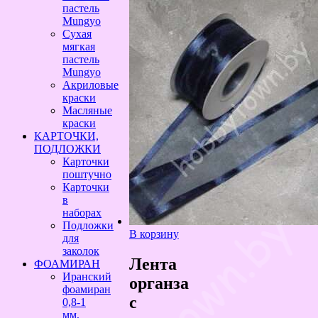
пастель
Mungyo
Сухая
мягкая
пастель
Mungyo
Акриловые
краски
Масляные
краски
КАРТОЧКИ,
ПОДЛОЖКИ
Карточки
поштучно
Карточки
в
наборах
Подложки
В корзину
для
заколок
Лента
ФОАМИРАН
Иранский
органза
фоамиран
с
0,8-1
мм,