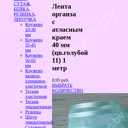
СУТАЖ,
Лента
БЕЙКА,
органза
РЕЗИНКА,
ЛИПУЧКА
с
Кружево
атласным
10-30
мм
краем
Кружево
40 мм
35-45
мм
(цв.голубой
Кружево
11) 1
50-65
мм
метр
Кружево
вязаное,
0,95
руб.
хлопковое,
ВЫБРАТЬ
эластичное
КОЛИЧЕСТВО
Тесьма
эластичная
Тесьма
декоративная
Резинка
Шнур
декоративный.
Сутажный