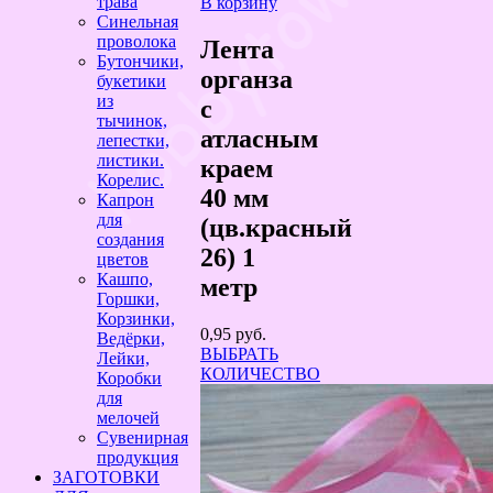
трава
В корзину
Синельная
проволока
Лента
Бутончики,
органза
букетики
из
с
тычинок,
атласным
лепестки,
листики.
краем
Корелис.
40 мм
Капрон
для
(цв.красный
создания
26) 1
цветов
Кашпо,
метр
Горшки,
Корзинки,
0,95
руб.
Ведёрки,
ВЫБРАТЬ
Лейки,
КОЛИЧЕСТВО
Коробки
для
мелочей
Сувенирная
продукция
ЗАГОТОВКИ