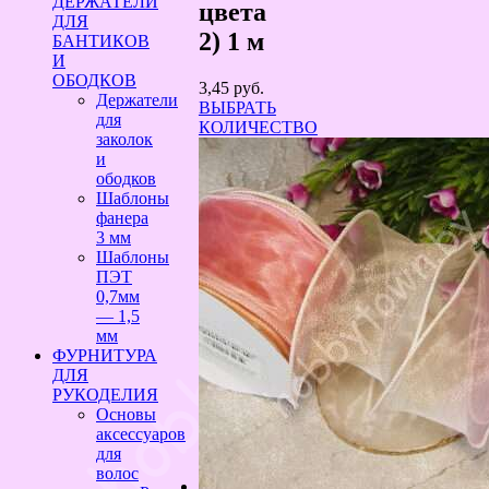
ДЕРЖАТЕЛИ
цвета
ДЛЯ
2) 1 м
БАНТИКОВ
И
ОБОДКОВ
3,45
руб.
Держатели
ВЫБРАТЬ
для
КОЛИЧЕСТВО
заколок
и
ободков
Шаблоны
фанера
3 мм
Шаблоны
ПЭТ
0,7мм
— 1,5
мм
ФУРНИТУРА
ДЛЯ
РУКОДЕЛИЯ
Основы
аксессуаров
для
волос