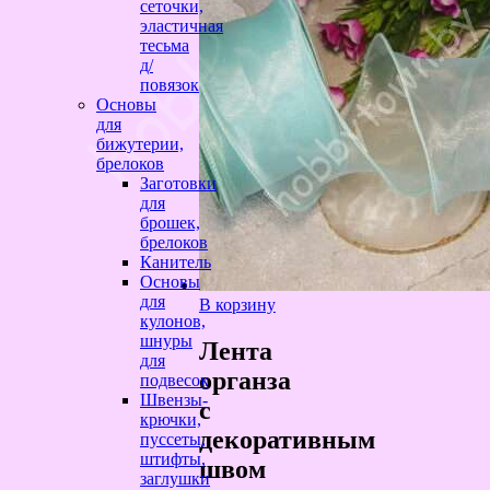
сеточки,
эластичная
тесьма
д/
повязок
Основы
для
бижутерии,
брелоков
Заготовки
для
брошек,
брелоков
Канитель
Основы
для
В корзину
кулонов,
шнуры
Лента
для
органза
подвесок
Швензы-
с
крючки,
декоративным
пуссеты,
штифты,
швом
заглушки