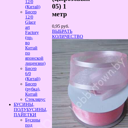
12/0
05) 1
(Китай)
Бисер
метр
12/0
Glace
0,95
руб.
art
ВЫБРАТЬ
Factory
КОЛИЧЕСТВО
(пр-
во
Китай
по
японской
лицензии)
Бисер
6/0
(Китай)
Бисер
(рубка),
Китай
Стеклярус
БУСИНЫ,
ПОЛУБУСИНЫ,
ПАЙЕТКИ
Бусины
под