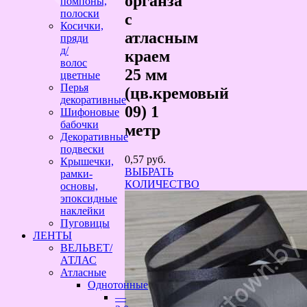
органза
помпоны,
полоски
с
Косички,
атласным
пряди
д/
краем
волос
25 мм
цветные
Перья
(цв.кремовый
декоративные
09) 1
Шифоновые
бабочки
метр
Декоративные
подвески
0,57
руб.
Крышечки,
ВЫБРАТЬ
рамки-
КОЛИЧЕСТВО
основы,
эпоксидные
наклейки
Пуговицы
ЛЕНТЫ
ВЕЛЬВЕТ/
АТЛАС
Атласные
Однотонные
—