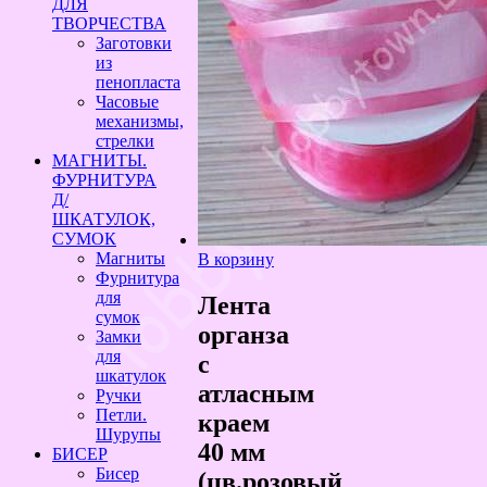
ДЛЯ
ТВОРЧЕСТВА
Заготовки
из
пенопласта
Часовые
механизмы,
стрелки
МАГНИТЫ.
ФУРНИТУРА
Д/
ШКАТУЛОК,
СУМОК
Магниты
В корзину
Фурнитура
для
Лента
сумок
органза
Замки
для
с
шкатулок
атласным
Ручки
Петли.
краем
Шурупы
40 мм
БИСЕР
Бисер
(цв.розовый