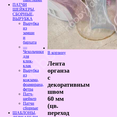
ПАТЧИ
ШЕЙКЕРЫ,
СБОРНЫЕ,
ВЫРУБКА
Вырубка
из
замши
и
бархата
—
Чехольчики
В корзину
для
клик-
Лента
клак
органза
Вырубка
из
с
кожзама,
декоративным
фоамирана,
фетра
швом
Патч-
60 мм
шейкер
Патчи
(цв.
сборные
переход
ШАБЛОНЫ,