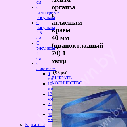
см
органза
С
глиттерным
с
рисунком
атласным
С
рисунком
краем
2,5
40 мм
см
С
(цв.шоколадный
рисунком
70) 1
4
см
метр
С
люрексом
0,95
руб.
6
ВЫБРАТЬ
мм
КОЛИЧЕСТВО
10
мм
12
мм
25
мм
40
мм
Бархатная