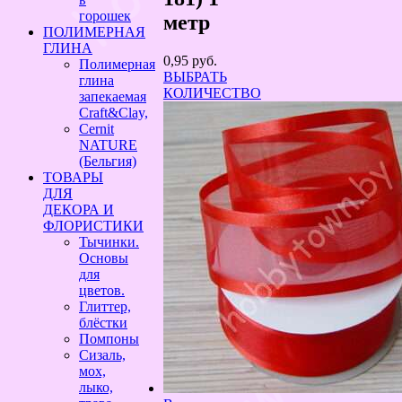
горошек
метр
ПОЛИМЕРНАЯ
ГЛИНА
0,95
руб.
Полимерная
ВЫБРАТЬ
глина
КОЛИЧЕСТВО
запекаемая
Craft&Clay,
Cernit
NATURE
(Бельгия)
ТОВАРЫ
ДЛЯ
ДЕКОРА И
ФЛОРИСТИКИ
Тычинки.
Основы
для
цветов.
Глиттер,
блёстки
Помпоны
Сизаль,
мох,
лыко,