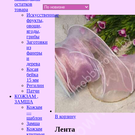
самые
остатков
недавние
товара
Искусственные
фрукты,
овощи,
ягоды,
грибы
Заготовки
из
фанеры
и
дерева
Косая
бейка
15 мм
Регилин
Патчи
КОЖЗАМ ,
ЗАМША
Кожзам
—
В корзину
шаблон
Замша
Лента
Кожзам
крупные